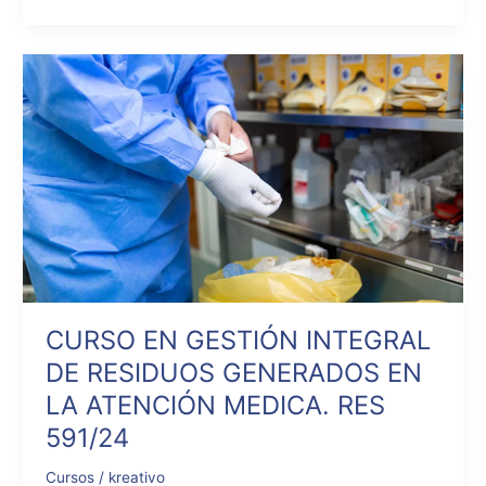
CURSO
EN
GESTIÓN
INTEGRAL
DE
RESIDUOS
GENERADOS
EN
LA
ATENCIÓN
MEDICA.
RES
CURSO EN GESTIÓN INTEGRAL
591/24
DE RESIDUOS GENERADOS EN
LA ATENCIÓN MEDICA. RES
591/24
Cursos
/
kreativo